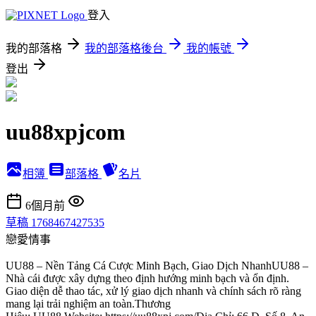
登入
我的部落格
我的部落格後台
我的帳號
登出
uu88xpjcom
相簿
部落格
名片
6個月前
草稿 1768467427535
戀愛情事
UU88 – Nền Tảng Cá Cược Minh Bạch, Giao Dịch NhanhUU88 –
Nhà cái được xây dựng theo định hướng minh bạch và ổn định.
Giao diện dễ thao tác, xử lý giao dịch nhanh và chính sách rõ ràng
mang lại trải nghiệm an toàn.
Thương