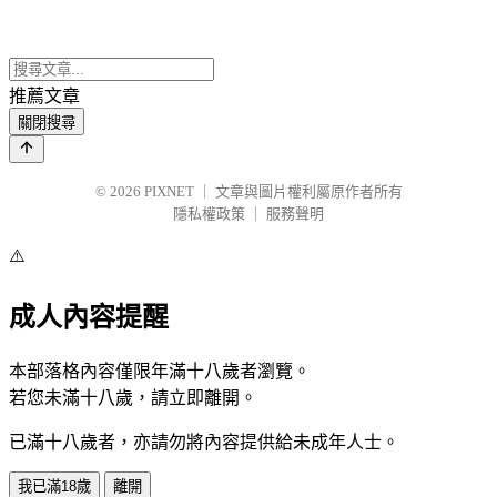
推薦文章
關閉搜尋
© 2026
PIXNET
｜
文章與圖片權利屬原作者所有
隱私權政策
｜
服務聲明
⚠️
成人內容提醒
本部落格內容僅限年滿十八歲者瀏覽。
若您未滿十八歲，請立即離開。
已滿十八歲者，亦請勿將內容提供給未成年人士。
我已滿18歲
離開